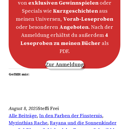
von
exklusiven Gewinnspielen
oder
Specials wie
Kurzgeschichten
aus
meinen Universen,
Vorab-Leseproben
oder besonderen
Angeboten
. Nach der
Anmeldung erhältst du außerdem
4
Leseproben zu meinen Bücher
als
PDF.
Zur Anmeldung
Gefällt mir:
August 8, 2025
Steffi Frei
Alle Beiträge
, 
In den Farben der Finsternis
, 
Myzinthias Rache
, 
Rayana und die Sonnenkinder