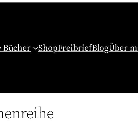
 Bücher
Shop
Freibrief
Blog
Über m
enreihe