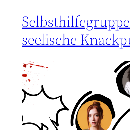
Selbsthilfegruppe
seelische Knackp