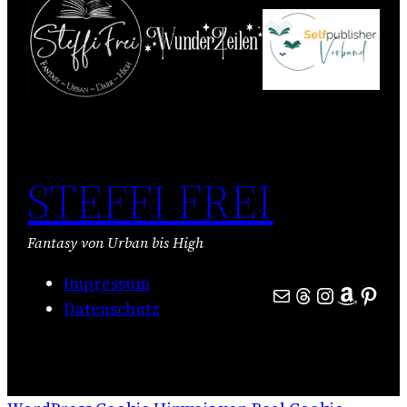
STEFFI FREI
Fantasy von Urban bis High
Impressum
E-Mail
Threads
Instagra
Amazo
Pinte
Datenschutz