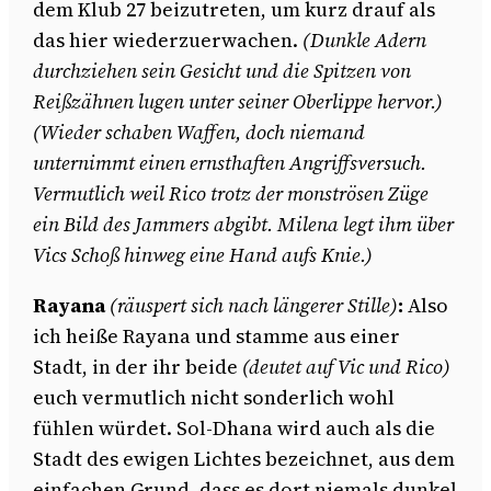
dem Klub 27 beizutreten, um kurz drauf als
das hier wiederzuerwachen.
(Dunkle Adern
durchziehen sein Gesicht und die Spitzen von
Reißzähnen lugen unter seiner Oberlippe hervor.)
(Wieder schaben Waffen, doch niemand
unternimmt einen ernsthaften Angriffsversuch.
Vermutlich weil Rico trotz der monströsen Züge
ein Bild des Jammers abgibt. Milena legt ihm über
Vics Schoß hinweg eine Hand aufs Knie.)
Rayana
(räuspert sich nach längerer Stille)
:
Also
ich heiße Rayana und stamme aus einer
Stadt, in der ihr beide
(deutet auf Vic und Rico)
euch vermutlich nicht sonderlich wohl
fühlen würdet. Sol-Dhana wird auch als die
Stadt des ewigen Lichtes bezeichnet, aus dem
einfachen Grund, dass es dort niemals dunkel