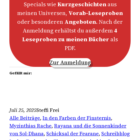
Specials wie
Kurzgeschichten
aus
meinen Universen,
Vorab-Leseproben
oder besonderen
Angeboten
. Nach der
Anmeldung erhältst du außerdem
4
Leseproben zu meinen Bücher
als
PDF.
Zur Anmeldung
Gefällt mir:
Juli 25, 2025
Steffi Frei
Alle Beiträge
, 
In den Farben der Finsternis
, 
Myzinthias Rache
, 
Rayana und die Sonnenkinder
von Sol-Dhana
, 
Schicksal der Fearane
, 
Schreibblog