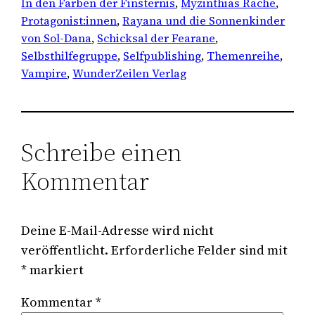
In den Farben der Finsternis
, 
Myzinthias Rache
, 
Protagonist:innen
, 
Rayana und die Sonnenkinder
von Sol-Dana
, 
Schicksal der Fearane
, 
Selbsthilfegruppe
, 
Selfpublishing
, 
Themenreihe
, 
Vampire
, 
WunderZeilen Verlag
Schreibe einen
Kommentar
Deine E-Mail-Adresse wird nicht
veröffentlicht.
Erforderliche Felder sind mit
*
markiert
Kommentar
*