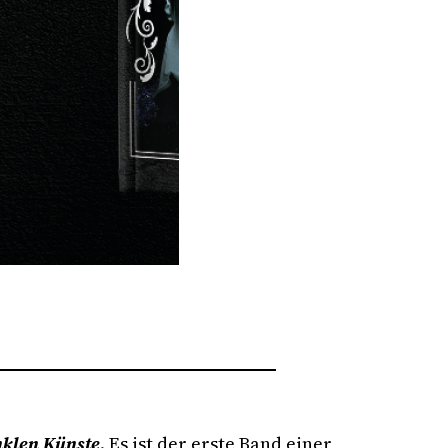
klen Künste
. Es ist der erste Band einer