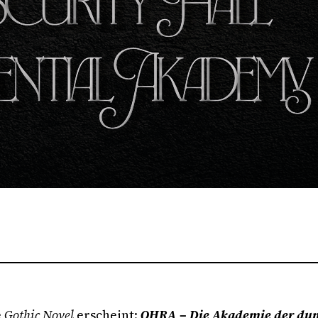
e
Gothic Novel
erscheint:
OHRA – Die Akademie der dun