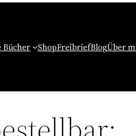
 Bücher
Shop
Freibrief
Blog
Über m
bestellbar: