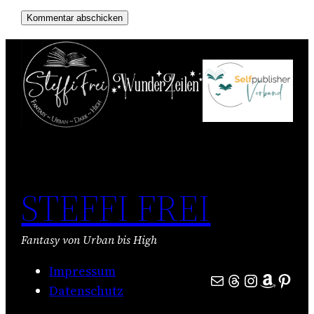
STEFFI FREI
Fantasy von Urban bis High
Impressum
E-Mail
Threads
Instagra
Amazo
Pinte
Datenschutz