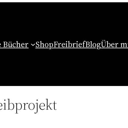
 Bücher
Shop
Freibrief
Blog
Über m
eibprojekt