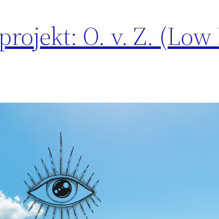
projekt: O. v. Z. (Low